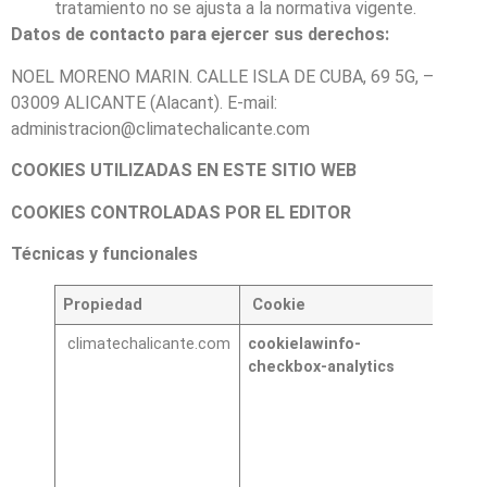
tratamiento no se ajusta a la normativa vigente.
Datos de contacto para ejercer sus derechos:
NOEL MORENO MARIN. CALLE ISLA DE CUBA, 69 5G, –
03009 ALICANTE (Alacant). E-mail:
administracion@climatechalicante.com
COOKIES UTILIZADAS EN ESTE SITIO WEB
COOKIES CONTROLADAS POR EL EDITOR
Técnicas y funcionales
Propiedad
Cookie
Final
climatechalicante.com
cookielawinfo-
Cook
checkbox-analytics
neces
para l
utiliz
de las
opcio
y