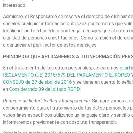
interesado​
Asimismo, el Responsable se reserva el derecho de eliminar d
sociales cualquier información publicada por terceros que vuln
legalidad, incite a hacerlo o contenga mensajes que atenten co
dignidad de personas o instituciones. Como también el derech
o denunciar el perfil autor de estos mensajes
PRINCIPIOS QUE APLICAREMOS A TU INFORMACIÓN PER
En el tratamiento de tus datos personales, aplicaremos
el
artí
REGLAMENTO (UE) 2016/679 DEL PARLAMENTO
EUROPEO Y
CONSEJO de 27 de abril de 2016
y se tiene en cuenta lo seña
en
Considerando 39 del citado
RGPD:
Principio de licitud, lealtad y transparencia:
Siempre vamos a req
consentimiento para el tratamiento de tus datos personales p
varios fines específicos utilizando un lenguaje claro y sencillo 
informaremos previamente con absoluta transparencia.