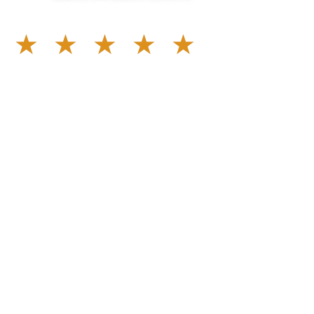
★
★
★
★
★